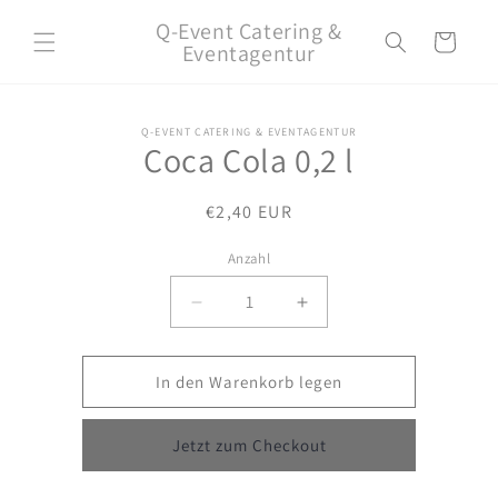
Direkt
zum
Q-Event Catering &
Warenkorb
Inhalt
Eventagentur
Q-EVENT CATERING & EVENTAGENTUR
oduktinformationen
Coca Cola 0,2 l
ringen
Normaler
€2,40 EUR
Preis
Anzahl
Verringere
Erhöhe
die
die
Menge
Menge
für
für
In den Warenkorb legen
Coca
Coca
Cola
Cola
Jetzt zum Checkout
0,2
0,2
l
l