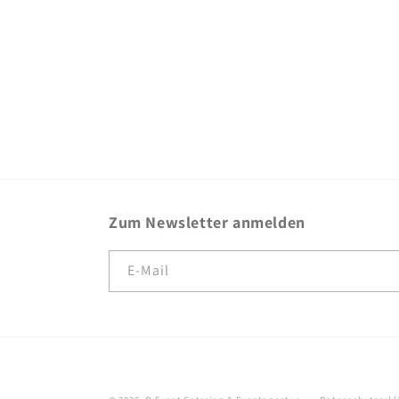
r
i
e
:
Zum Newsletter anmelden
E-Mail